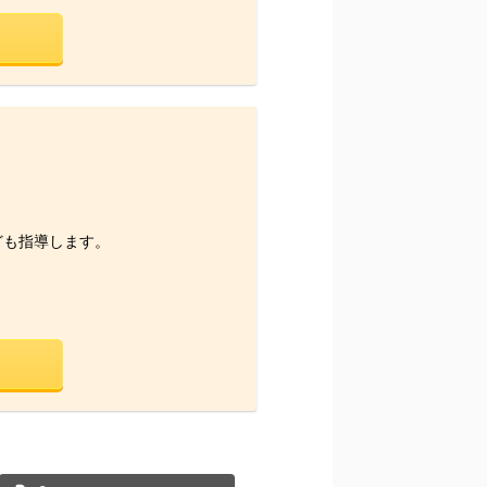
。
ども指導します。